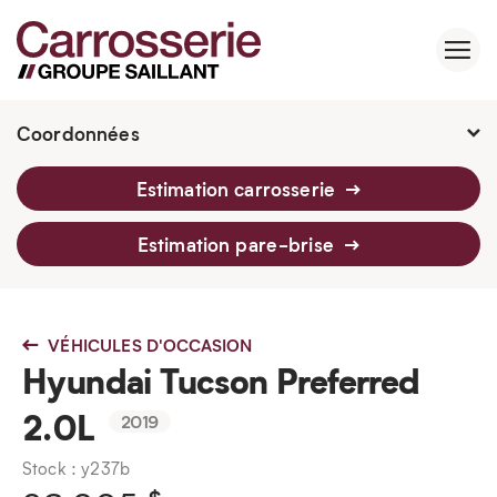
Coordonnées
2760 Av. Watt, Québec, G1P 3T6
Estimation carrosserie
418 659-6430
Estimation pare-brise
VÉHICULES D'OCCASION
Hyundai Tucson Preferred
2.0L
2019
Stock : y237b