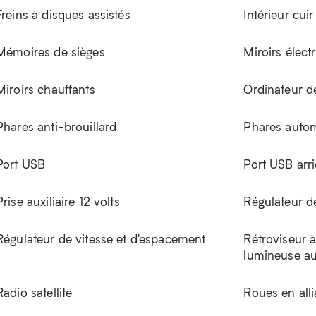
Freins à disques assistés
Intérieur cuir
Mémoires de sièges
Miroirs élect
Miroirs chauffants
Ordinateur d
Phares anti-brouillard
Phares auto
Port USB
Port USB arri
Prise auxiliaire 12 volts
Régulateur d
Régulateur de vitesse et d'espacement
Rétroviseur à
lumineuse a
Radio satellite
Roues en all