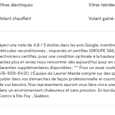
Vitres électriques
Vitres teintée
Volant chauffant
Volant gainé 
Ayant une note de 4.8 / 5 étoiles dans les avis Google, membre
véhicules reconditionnés , inspectés et certifiés GROUPE SAI
techniciens certifiés, pour une condition optimale à la haute
tardez plus et venez nous rencontrer dès aujourd’hui pour en 
Garanties supplémentaires disponibles. *** Pour un essai routie
418-659-6420. L’Équipe de Laurier Mazda compte sur des spé
guider dans vos démarches de façon professionnelle et courtois
de vos besoins. Nos représentants sauront vous faire vivre u
dans un environnement chaleureux et sans pression. En bordur
Costco à Ste-Foy , Québec.