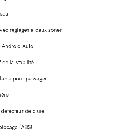
ecul
avec réglages à deux zones
é Android Auto
 de la stabilité
lable pour passager
ière
 détecteur de pluie
iblocage (ABS)