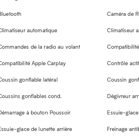
Bluetooth
Caméra de R
Climatiseur automatique
Climatiseur 
Commandes de la radio au volant
Compatibilit
Compatibilité Apple Carplay
Contrôle actif
Coussin gonflable latéral
Coussin gonf
Coussins gonflables cond.
Dégivreur arr
Démarrage à bouton Poussoir
Essuie-glace
Essuie-glace de lunette arrière
Freinage ant