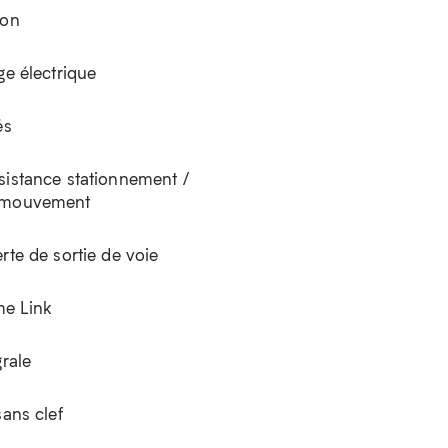
ion
ge électrique
és
sistance stationnement /
 mouvement
rte de sortie de voie
e Link
grale
sans clef