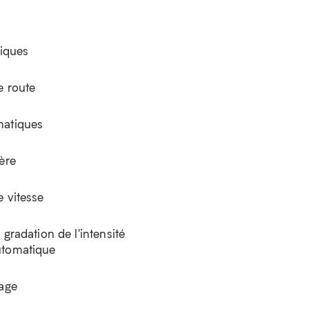
riques
e route
matiques
ère
e vitesse
 gradation de l'intensité
utomatique
iage