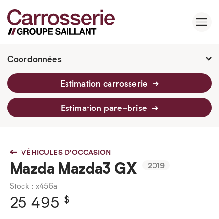
Coordonnées
2760 Av. Watt, Québec, G1P 3T6
Estimation carrosserie
418 659-6430
Estimation pare-brise
VÉHICULES D'OCCASION
Mazda Mazda3 GX
2019
Stock : x456a
$
25 495