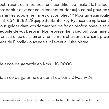
techniciens certifiés, pour une condition optimale à la haute
tardez plus et venez nous rencontrer dès aujourd’hui pour en 
Garanties supplémentaires disponibles. *** Pour un essai routie
418-654-9292. L’Équipe de Sainte-Foy Hyundai compte sur de
vous guider dans vos démarches de façon professionnelle et co
l’écoute de vos besoins. Nos représentants sauront vous faire
transparence dans un environnement chaleureux et sans press
près du Floralie Jouvence sur l'avenue Jules Verne.
Balance de garantie en kms : 100000
Balance de garantie du constructeur : 01-Jan-24
ements entre le site internet et la feuille de vitre, la feuille