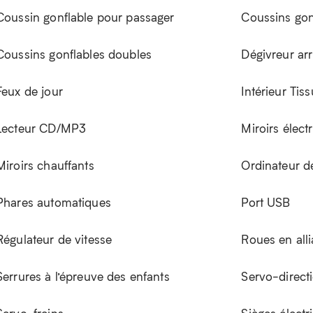
Coussin gonflable pour passager
Coussins gon
Coussins gonflables doubles
Dégivreur arr
Feux de jour
Intérieur Tis
Lecteur CD/MP3
Miroirs élect
Miroirs chauffants
Ordinateur d
Phares automatiques
Port USB
Régulateur de vitesse
Roues en all
Serrures à l’épreuve des enfants
Servo-direct