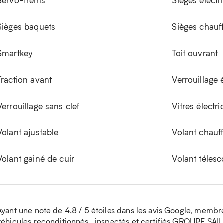
Servo-freins
Sièges électr
Sièges baquets
Sièges chauf
Smartkey
Toit ouvrant
Traction avant
Verrouillage 
Verrouillage sans clef
Vitres électr
Volant ajustable
Volant chauf
Volant gainé de cuir
Volant téles
Ayant une note de 4.8 / 5 étoiles dans les avis Google, membre
véhicules reconditionnés , inspectés et certifiés GROUPE SAI