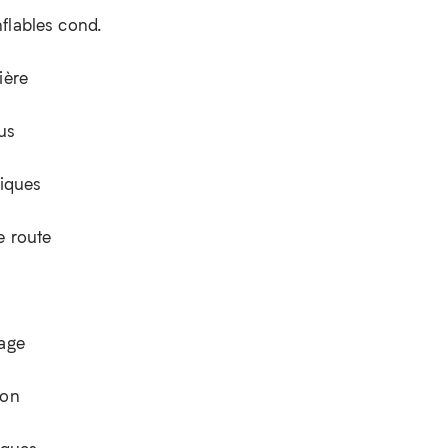
flables cond.
ière
sus
riques
e route
iage
ion