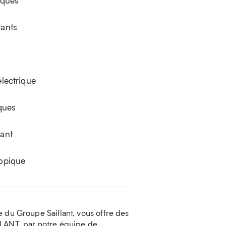
iques
fants
électrique
iques
fant
copique
 du Groupe Saillant, vous offre des
LLANT, par notre équipe de