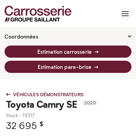
Coordonnées
2760 Av. Watt, Québec, G1P 3T6
Estimation carrosserie
418 659-6430
Estimation pare-brise
VÉHICULES DÉMONSTRATEURS
Toyota Camry SE
2020
Stock : 78317
$
32 695