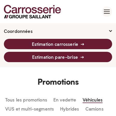
Coordonnées
2760 Av. Watt, Québec, G1P 3T6
Estimation carrosserie
418 659-6430
Estimation pare-brise
Promotions
Tous les promotions
En vedette
Véhicules
VUS et multi-segments
Hybrides
Camions