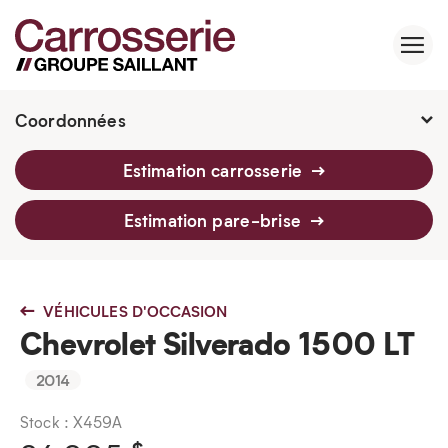
Coordonnées
2760 Av. Watt, Québec, G1P 3T6
Estimation carrosserie
418 659-6430
Estimation pare-brise
VÉHICULES D'OCCASION
Chevrolet Silverado 1500 LT
2014
Stock : X459A