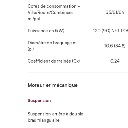
Cotes de consommation -
Ville/Route/Combinées
65/61/64
mi/gal.
Puissance ch (kW)
120 (90) NET P
Diamètre de braquage m
10.6 (34.8)
(pi)
Coefficient de trainée (Cx)
0.24
Moteur et mécanique
Suspension
Suspension arrière à double
bras triangulaire